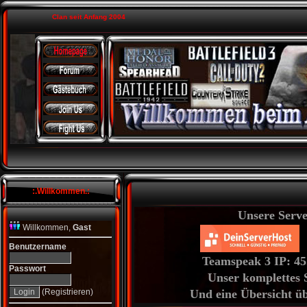
Clan seit Anfang 2004
:.Willkommen.:
Unsere Serve
Willkommen,
Gast
Benutzername
Teamspeak 3 IP: 45
Passwort
Unser komplettes 
(
Registrieren
)
Und eine Übersicht ü