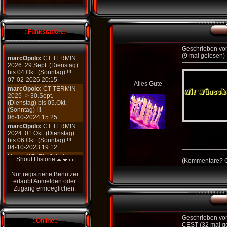
:.Funkstation.:
Geschrieben v
(9 mal gelesen)
marcOpolo:
CT TERMIN
2026: 29.Sept. (Dienstag)
bis 04.Okt. (Sonntag) !!!
07-02-2026 20:15
Alles Gute
marcOpolo:
CT TERMIN
2025 -> 30.Sept.
(Dienstag) bis 05.Okt.
(Sonntag) !!!
06-10-2024 15:25
marcOpolo:
CT TERMIN
2024: 01.Okt. (Dienstag)
bis 06.Okt. (Sonntag) !!!
04-10-2023 19:12
Honsel17:
Ein Jahr ist
Shout Historie
(
Kommentare?
G
schnell um
03-10-2023 19:16
Nur registrierte Benutzer
erlaubt
Anmelden
oder
marcOpolo:
Leider wieder
Zugang ermoeglichen
.
zu Ende aber in 52
Wochen starten wir erneut!
03-10-2023 16:33
Shout Box ©
Geschrieben v
:.Online.:
CEST (32 mal g