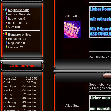
Mitgliedschaft:
neuste:
Noobster
Alles Gute
heute neu:
0
gestern neu:
0
Alle:
188
Benutzer online:
Besucher:
21
Mitglieder:
0
Gesamt:
21
(
Kommentare?
G
:.Zuletzt online vor.:
Honsel17
21:35:59
Coldi
06 Tage
Geschrieben v
marcOpolo
04 Wochen
(21 mal gelesen
Neoflex
04 Wochen
Omzig
12 Wochen
Memnon
40 Wochen
Gothmog
43 Wochen
Alles Gute
Noobster
48 Wochen
Powerpedro
51 Wochen